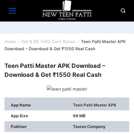
Skip
to
content
New
Teen
Home
Get & RS 1500 Cash Bonas
Teen Patti Master APK
Download – Download & Get ₹1550 Real Cash
Patti
Teen Patti Master APK Download –
-
Download & Get ₹1550 Real Cash
All
Teen
App Name
Teen Patti Master APK
Patti
App Size
69 MB
Version
Publiser
Tauras Company