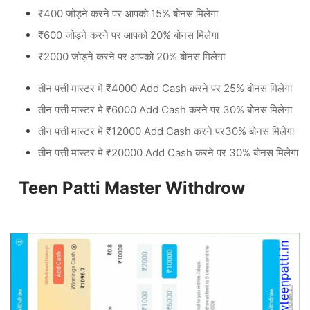
₹400 जोड़ने करने पर आपको 15% बोनस मिलेगा
₹600 जोड़ने करने पर आपको 20% बोनस मिलेगा
₹2000 जोड़ने करने पर आपको 20% बोनस मिलेगा
तीन पत्ती मास्टर मे ₹4000 Add Cash करने पर 25% बोनस मिलेगा
तीन पत्ती मास्टर मे ₹6000 Add Cash करने पर 30% बोनस मिलेगा
तीन पत्ती मास्टर मे ₹12000 Add Cash करने पर30% बोनस मिलेगा
तीन पत्ती मास्टर मे ₹20000 Add Cash करने पर 30% बोनस मिलेगा
Teen Patti Master Withdrow