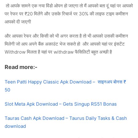
तो आपके सामने एक नया विंडो ओपन हो जाएगा तो मैं आपको बता दूं यहां पर आपको
पर रेफर पर ₹20 मिलेंगे और उसके रिचार्ज पर 30% की लाइफ टाइम कमीशन
आपको दी जाएगी
और आपका रेफर और किसी को भी अगर करता है तो भी आपको उसकी कमीशन
मिलेगी जो आप अपने बैंक अकाउंट भेज सकते हो और आपको यहां पर इंसटेंट
Withdrow मिलता है यहां पर withdraw फैसिलिटी बहुत अच्छी है
Read more:-
Teen Patti Happy Classic Apk Download – साइनअप बोनस ₹
50
Slot Meta Apk Download – Gets Singup RS51 Bonas
Tauras Cash Apk Download – Taurus Daily Tasks & Cash
download