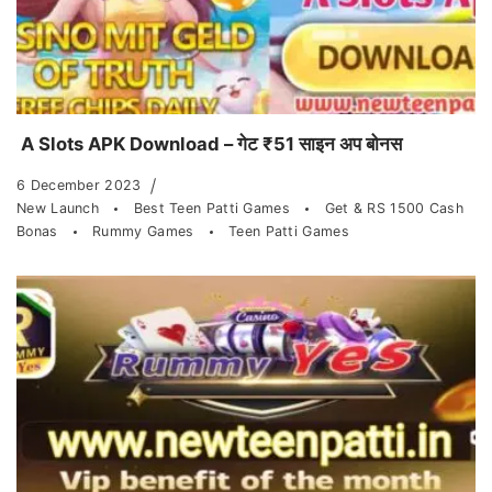
A Slots APK Download – गेट ₹51 साइन अप बोनस
6 December 2023
New Launch
Best Teen Patti Games
Get & RS 1500 Cash
Bonas
Rummy Games
Teen Patti Games