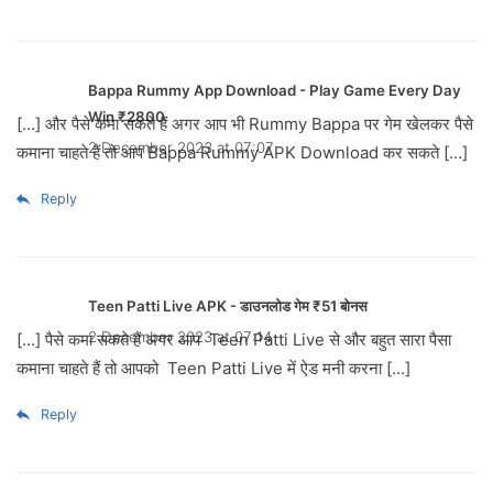
Bappa Rummy App Download - Play Game Every Day
Win ₹2800
[…] और पैसे कमा सकते हैं अगर आप भी Rummy Bappa पर गेम खेलकर पैसे
2 December 2023 at 07:07
कमाना चाहते हैं तो आप Bappa Rummy APK Download कर सकते […]
Reply
Teen Patti Live APK - डाउनलोड गेम ₹51 बोनस
2 December 2023 at 07:14
[…] पैसे कमा सकते हैं अगर आप Teen Patti Live से और बहुत सारा पैसा
कमाना चाहते हैं तो आपको Teen Patti Live में ऐड मनी करना […]
Reply