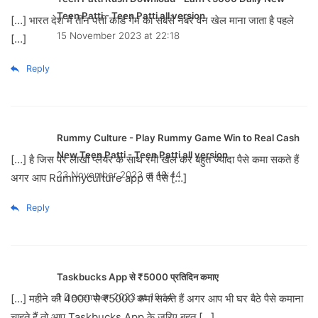
Teen Patti - Teen Patti all version
[…] भारत देश में तीन पत्ती कार्ड गेम का सबसे नंबर वन खेल माना जाता है पहले
15 November 2023 at 22:18
[…]
Reply
Rummy Culture - Play Rummy Game Win to Real Cash
New Teen Patti - Teen Patti all version
[…] है जिस पर लाखों प्लेयर के साथ रमी खेल कर बहुत ज्यादा पैसे कमा सकते हैं
23 November 2023 at 18:44
अगर आप Rummyculture app से पैसे […]
Reply
Taskbucks App से ₹5000 प्रतिदिन कमाए
1 December 2023 at 19:14
[…] महीने की 4000 से ₹5000 कमा सकते हैं अगर आप भी घर बैठे पैसे कमाना
चाहते हैं तो आप Taskbucks App के जरिए बहुत […]