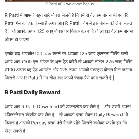
R Patti APK Welcome Bonus
R Patti में आपको बहुत सारे बोनस मिलते है जिनमें से वेलकम बोनस भी एक R
Patti गेम का एक हिस्सा है अगर आप R Patti गेम में इस बोनस को लेना चाहते
हैं | तो आपके ऊपर 125 रुपए बोनस पर क्लिक करना है तो आपका वेलकम बोनस
ओपन हो जाएगा |
इसके बाद आपको₹100 pay करने पर आपको 125 रुपए एक्स्ट्रा मिलेंगे यानी
अगर आप ₹100 इस ऑफर के थ्रू ऐड करेंगे तो आपको टोटल 225 रुपए मिलेंगे
₹100 आपके वह ऐड अमाउंट और 125 रुपया आपको एक्स्ट्रा बोनस मिल जाएगा
जिससे आप R Patti में गेम खेल कर काफी ज्यादा पैसे कमा सकते हैं |
R Patti Daily Reward
अगर आप R Patti Download को डाउनलोड कर लेते हैं | और उसमें अपना
रजिस्ट्रेशन कंप्लीट कर लेते हैं | तो आपको इसमें सेवन Daily Reward भी
मिलता है आपको Perday इसमें पैसे मिलते रहेंगे जिससे कलेक्ट करके हम गेम
खेल सकते हैं |