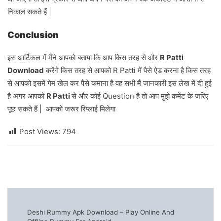
निकाल सकते हैं |
Conclusion
इस आर्टिकल में मैंने आपको बताया कि आप किस तरह से और
R Patti
Download
करेंगे किस तरह से आपको R Patti में पैसे ऐड करना है किस तरह
से आपको इसमें गेम खेल कर पैसे कमाना है वह सभी मैं जानकारी इस लेख में दी हुई
है अगर आपको
R Patti
से और कोई Question है तो आप मुझे कमेंट के जरिए
पूछ सकते हैं | आपको जरूर रिप्लाई मिलेगा
Post Views:
794
Post
Navigation
Deshi Rummy Apk Download – Play Online And