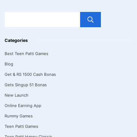
Categories
Best Teen Patti Games
Blog
Get & RS 1500 Cash Bonas
Gets Singup 51 Bonas
New Launch
Online Earning App
Rummy Games
Teen Patti Games
Teen Patti Happy Classic