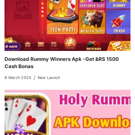
Download Rummy Winners Apk -Get &RS 1500
Cash Bonas
8 March 2024
New Launch