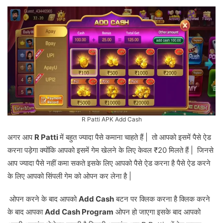
R Patti APK Add Cash
अगर आप
R Patti
में बहुत ज्यादा पैसे कमाना चाहते हैं | तो आपको इसमें पैसे ऐड
करना पड़ेगा क्योंकि आपको इसमें गेम खेलने के लिए केवल ₹20 मिलते हैं | जिनसे
आप ज्यादा पैसे नहीं कमा सकते इसके लिए आपको पैसे ऐड करना है पैसे ऐड करने
के लिए आपको सिंपली गेम को ओपन कर लेना है |
ओपन करने के बाद आपको
Add Cash
बटन पर क्लिक करना है क्लिक करने
के बाद आपका
Add Cash Program
ओपन हो जाएगा इसके बाद आपको