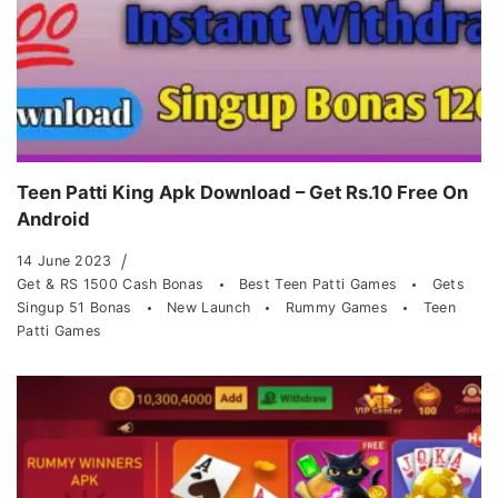
Teen Patti King Apk Download – Get Rs.10 Free On
Android
14 June 2023
Get & RS 1500 Cash Bonas
Best Teen Patti Games
Gets
Singup 51 Bonas
New Launch
Rummy Games
Teen
Patti Games