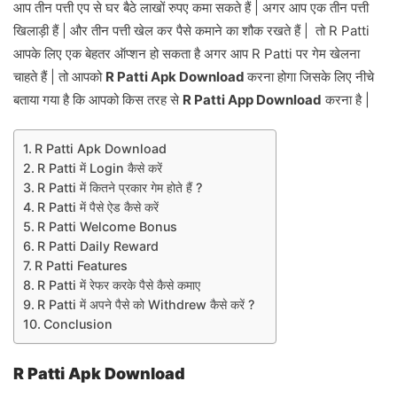
आप तीन पत्ती एप से घर बैठे लाखों रुपए कमा सकते हैं | अगर आप एक तीन पत्ती
खिलाड़ी हैं | और तीन पत्ती खेल कर पैसे कमाने का शौक रखते हैं | तो R Patti
आपके लिए एक बेहतर ऑप्शन हो सकता है अगर आप R Patti पर गेम खेलना
चाहते हैं | तो आपको
R Patti Apk Download
करना होगा जिसके लिए नीचे
बताया गया है कि आपको किस तरह से
R Patti App Download
करना है |
R Patti Apk Download
R Patti में Login कैसे करें
R Patti में कितने प्रकार गेम होते हैं ?
R Patti में पैसे ऐड कैसे करें
R Patti Welcome Bonus
R Patti Daily Reward
R Patti Features
R Patti में रेफर करके पैसे कैसे कमाए
R Patti में अपने पैसे को Withdrew कैसे करें ?
Conclusion
R Patti Apk Download