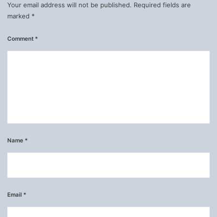
Your email address will not be published.
Required fields are
marked
*
Comment
*
Name
*
Email
*