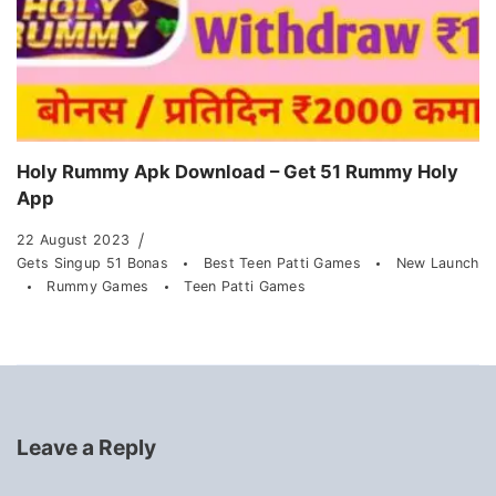
Holy Rummy Apk Download – Get 51 Rummy Holy
App
22 August 2023
Gets Singup 51 Bonas
Best Teen Patti Games
New Launch
Rummy Games
Teen Patti Games
Leave a Reply