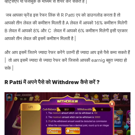
व्हाट्सएप या फेसबुक के माध्यम से शेयर कर सकते हैं |
जब आपका फ्रेंड इस रेफर लिंक से R Patti एप को डाउनलोड करता है तो
आपको तीन लेवल की कमीशन मिलती है A लेवल में आपको 16% कमीशन मिलेगी
B लेवल में आपको 8% और C लेवल में आपको 6% कमीशन मिलेगी इसी प्रकार
आपको तीन लेवल की इसमें कमीशन मिलती है |
और आप इसमें जितने ज्यादा रेफर करेंगे उतनी ही ज्यादा आप इसे पैसे कमा सकते हैं
| तो आप इसमें ज्यादा से ज्यादा रेफर करें जिससे आपकी earnig बहुत ज्यादा हो
सके |
R Patti में अपने पैसे को Withdrew कैसे करें ?